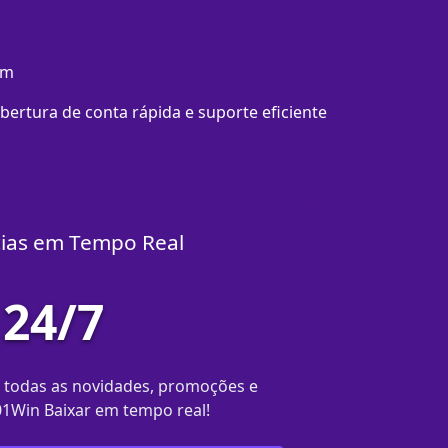
am
bertura de conta rápida e suporte eficiente
cias em Tempo Real
24/7
e todas as novidades, promoções e
01Win Baixar em tempo real!