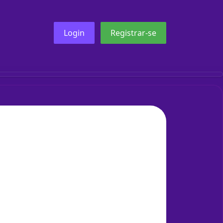
Login
Registrar-se