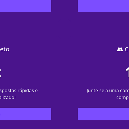
reto
👥 
t
espostas rápidas e
Junte-se a uma com
lizado!
compa
e