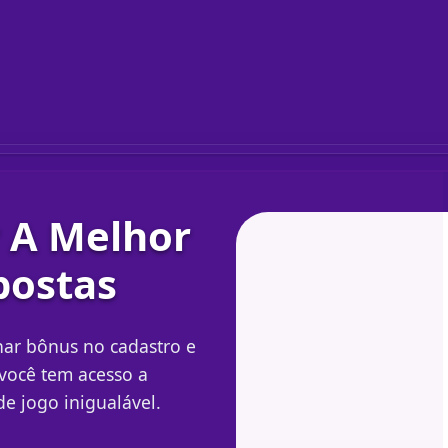
r A Melhor
postas
har bônus no cadastro e
você tem acesso a
e jogo inigualável.