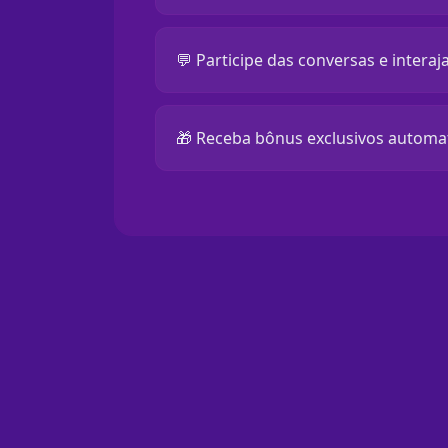
💬 Participe das conversas e interaj
🎁 Receba bônus exclusivos autom