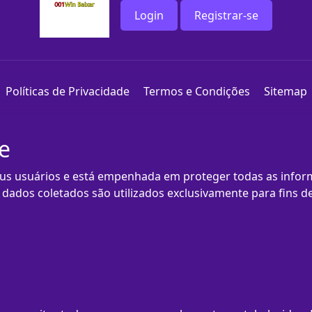
Login
Registrar-se
Políticas de Privacidade
Termos e Condições
Sitemap
de
seus usuários e está empenhada em proteger todas as info
dados coletados são utilizados exclusivamente para fins d