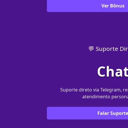
Ver Bônus
💬 Suporte Di
Cha
Suporte direto via Telegram, r
atendimento persona
Falar Suport