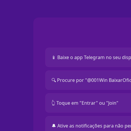
📱 Baixe o app Telegram no seu disp
🔍 Procure por "@001Win BaixarOfic
👆 Toque em "Entrar" ou "Join"
🔔 Ative as notificações para não p