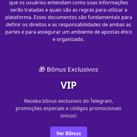
que os usuários entendam como suas informações
serão tratadas e quais são as regras para utilizar a
plataforma. Esses documentos são fundamentais para
definir os direitos e as responsabilidades de ambas as
partes e para assegurar um ambiente de apostas ético
e organizado.
🎁 Bônus Exclusivos
VIP
Receba bônus exclusivos do Telegram,
promoções especiais e códigos promocionais
únicos!
Ver Bônus