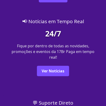
📢 Notícias em Tempo Real
24/7
Fique por dentro de todas as novidades,
promoções e eventos da 17Br Paga em tempo
real!
Ver Notícias
💬 Suporte Direto