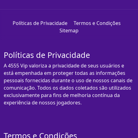
Políticas de Privacidade
Termos e Condições
Sitemap
Políticas de Privacidade
A 4555 Vip valoriza a privacidade de seus usuários e
está empenhada em proteger todas as informações
pessoais fornecidas durante o uso de nossos canais de
comunicação. Todos os dados coletados são utilizados
exclusivamente para fins de melhoria contínua da
experiência de nossos jogadores.
Termos e Condições