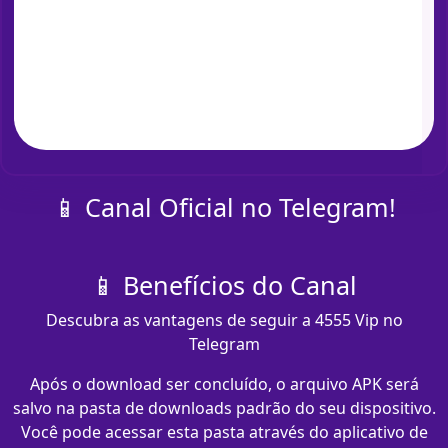
📱 Canal Oficial no Telegram!
📱 Benefícios do Canal
Descubra as vantagens de seguir a 4555 Vip no
Telegram
Após o download ser concluído, o arquivo APK será
salvo na pasta de downloads padrão do seu dispositivo.
Você pode acessar esta pasta através do aplicativo de