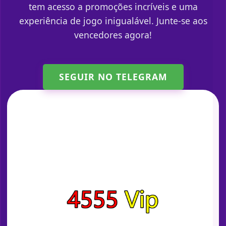
tem acesso a promoções incríveis e uma
experiência de jogo inigualável. Junte-se aos
vencedores agora!
SEGUIR NO TELEGRAM