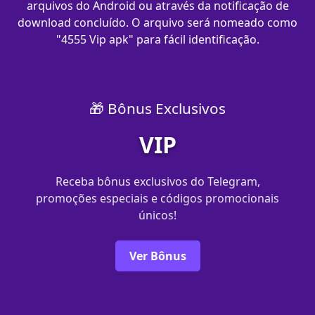
arquivos do Android ou através da notificação de
download concluído. O arquivo será nomeado como
"4555 Vip apk" para fácil identificação.
🎁 Bônus Exclusivos
VIP
Receba bônus exclusivos do Telegram,
promoções especiais e códigos promocionais
únicos!
Ver Bônus