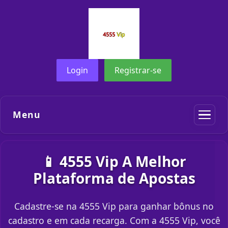
Login
Registrar-se
Menu
📱 4555 Vip A Melhor
Plataforma de Apostas
Cadastre-se na 4555 Vip para ganhar bônus no
cadastro e em cada recarga. Com a 4555 Vip, você