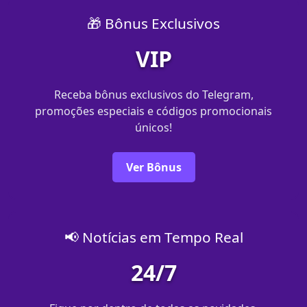
🎁 Bônus Exclusivos
VIP
Receba bônus exclusivos do Telegram,
promoções especiais e códigos promocionais
únicos!
Ver Bônus
📢 Notícias em Tempo Real
24/7