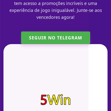
tem acesso a promoções incríveis e uma
experiência de jogo inigualável. Junte-se aos
vencedores agora!
SEGUIR NO TELEGRAM