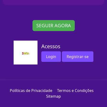
SEGUIR AGORA
Acessos
Login
Registrar-se
Políticas de Privacidade
Termos e Condições
Sitemap