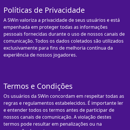
Políticas de Privacidade
A 5Win valoriza a privacidade de seus usuários e está
empenhada em proteger todas as informações
pessoais fornecidas durante o uso de nossos canais de
comunicação. Todos os dados coletados são utilizados
exclusivamente para fins de melhoria contínua da
experiência de nossos jogadores.
Termos e Condições
Os usuários da 5Win concordam em respeitar todas as
regras e regulamentos estabelecidos. É importante ler
e entender todos os termos antes de participar de
nossos canais de comunicação. A violação destes
termos pode resultar em penalizações ou na