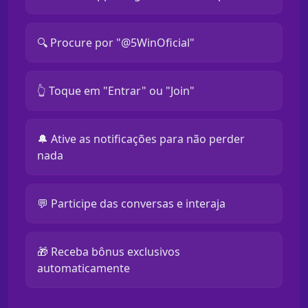
🔍 Procure por "@5WinOficial"
👆 Toque em "Entrar" ou "Join"
🔔 Ative as notificações para não perder
nada
💬 Participe das conversas e interaja
🎁 Receba bônus exclusivos
automaticamente