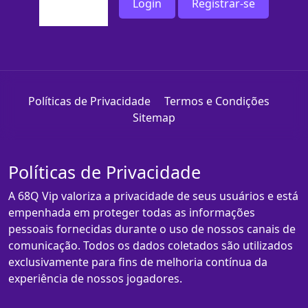
Login
Registrar-se
Políticas de Privacidade
Termos e Condições
Sitemap
Políticas de Privacidade
A 68Q Vip valoriza a privacidade de seus usuários e está
empenhada em proteger todas as informações
pessoais fornecidas durante o uso de nossos canais de
comunicação. Todos os dados coletados são utilizados
exclusivamente para fins de melhoria contínua da
experiência de nossos jogadores.