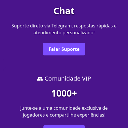
Chat
Suporte direto via Telegram, respostas rápidas e
atendimento personalizado!
Falar Suporte
👥 Comunidade VIP
1000+
Junte-se a uma comunidade exclusiva de
jogadores e compartilhe experiências!