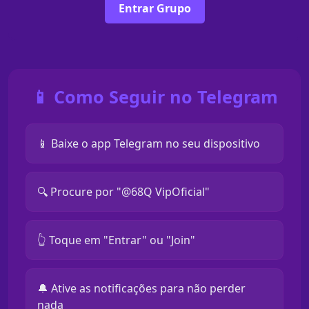
Entrar Grupo
📱 Como Seguir no Telegram
📱 Baixe o app Telegram no seu dispositivo
🔍 Procure por "@68Q VipOficial"
👆 Toque em "Entrar" ou "Join"
🔔 Ative as notificações para não perder
nada