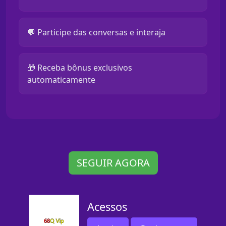
💬 Participe das conversas e interaja
🎁 Receba bônus exclusivos
automaticamente
SEGUIR AGORA
Acessos