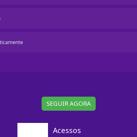
a
aticamente
SEGUIR AGORA
Acessos