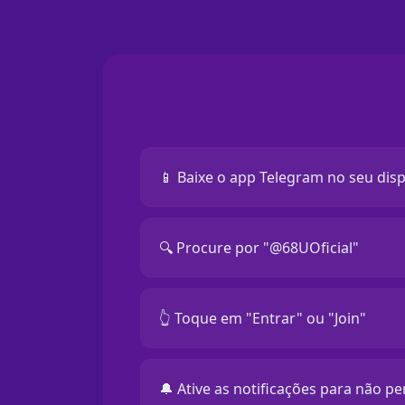
📱 Baixe o app Telegram no seu disp
🔍 Procure por "@68UOficial"
👆 Toque em "Entrar" ou "Join"
🔔 Ative as notificações para não p