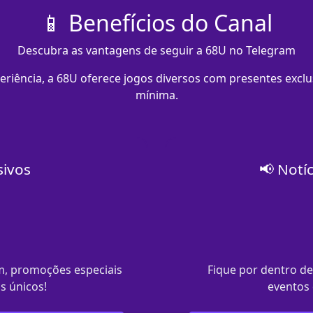
📱 Benefícios do Canal
Descubra as vantagens de seguir a 68U no Telegram
riência, a 68U oferece jogos diversos com presentes excl
mínima.
sivos
📢 Notí
m, promoções especiais
Fique por dentro d
s únicos!
eventos