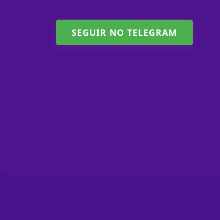
SEGUIR NO TELEGRAM