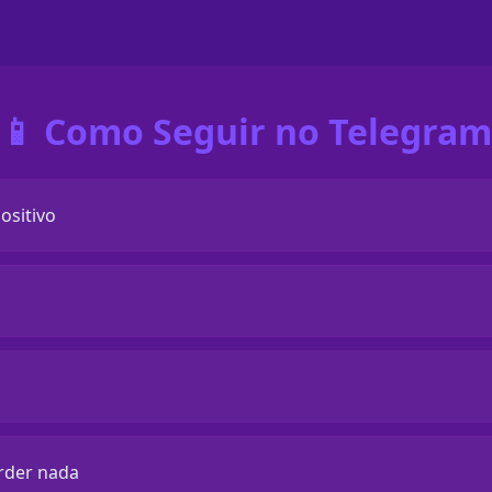
📱 Como Seguir no Telegram
ositivo
erder nada