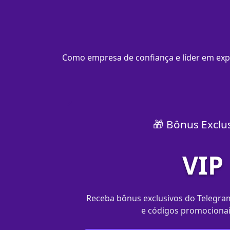
Como empresa de confiança e líder em expe
🎁 Bônus Exclu
VIP
Receba bônus exclusivos do Telegra
e códigos promocionai