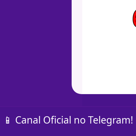
📱 Canal Oficial no Telegram!