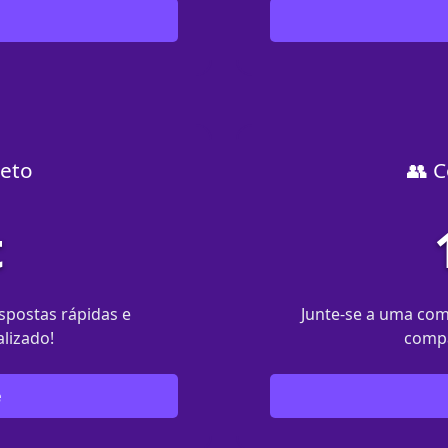
reto
👥 
t
espostas rápidas e
Junte-se a uma com
lizado!
compa
e