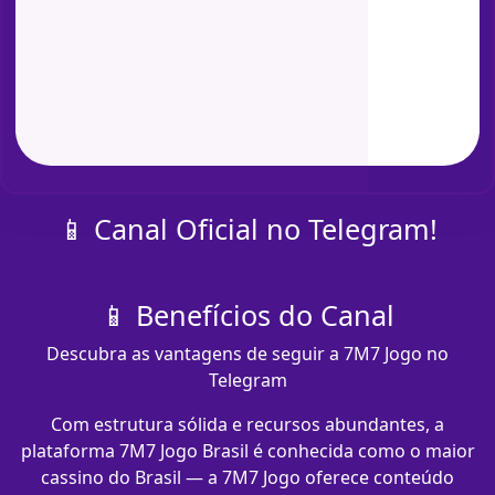
📱 Canal Oficial no Telegram!
📱 Benefícios do Canal
Descubra as vantagens de seguir a 7M7 Jogo no
Telegram
Com estrutura sólida e recursos abundantes, a
plataforma 7M7 Jogo Brasil é conhecida como o maior
cassino do Brasil — a 7M7 Jogo oferece conteúdo