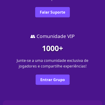
Falar Suporte
👥 Comunidade VIP
1000+
Junte-se a uma comunidade exclusiva de
jogadores e compartilhe experiências!
Entrar Grupo