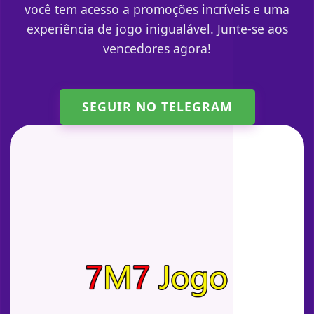
você tem acesso a promoções incríveis e uma
experiência de jogo inigualável. Junte-se aos
vencedores agora!
SEGUIR NO TELEGRAM