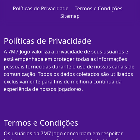
Políticas de Privacidade
Termos e Condições
Sitemap
Políticas de Privacidade
A 7M7 Jogo valoriza a privacidade de seus usuários e
está empenhada em proteger todas as informações
pessoais fornecidas durante o uso de nossos canais de
comunicação. Todos os dados coletados são utilizados
exclusivamente para fins de melhoria contínua da
experiência de nossos jogadores.
Termos e Condições
Os usuários da 7M7 Jogo concordam em respeitar