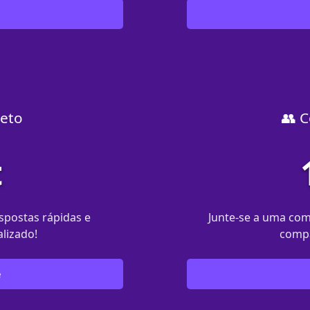
reto
👥 
t
espostas rápidas e
Junte-se a uma com
lizado!
compa
e