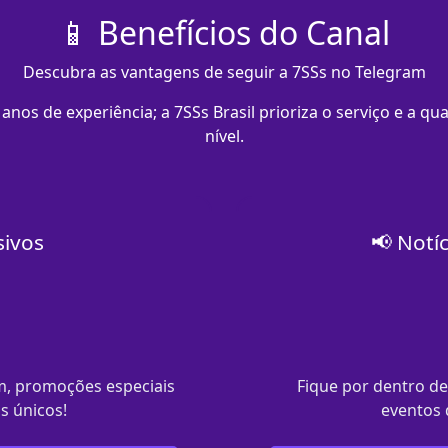
📱 Benefícios do Canal
Descubra as vantagens de seguir a 7SSs no Telegram
nos de experiência; a 7SSs Brasil prioriza o serviço e a q
nível.
sivos
📢 Notí
m, promoções especiais
Fique por dentro d
s únicos!
eventos 