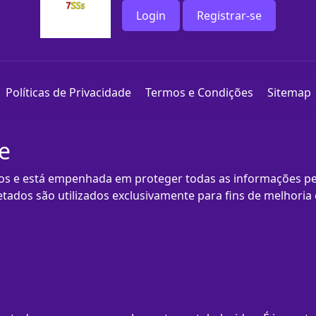
Login
Registrar-se
Políticas de Privacidade
Termos e Condições
Sitemap
de
rios e está empenhada em proteger todas as informações p
tados são utilizados exclusivamente para fins de melhoria