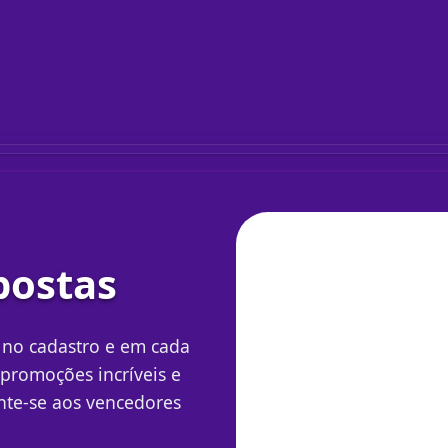
postas
 no cadastro e em cada
 promoções incríveis e
unte-se aos vencedores