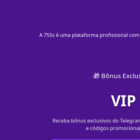
A 7SSs é uma plataforma profissional com a
🎁 Bônus Exclu
VIP
Receba bônus exclusivos do Telegra
e códigos promocionai