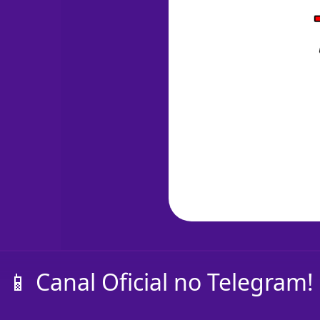
📱 Canal Oficial no Telegram!