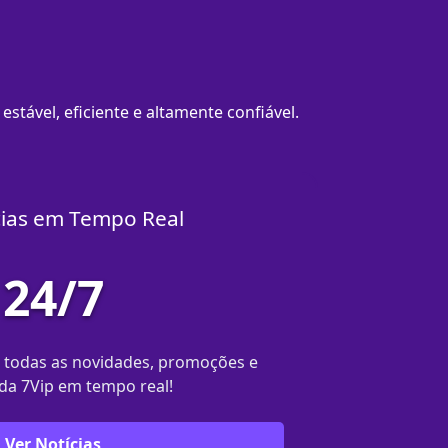
stável, eficiente e altamente confiável.
cias em Tempo Real
24/7
e todas as novidades, promoções e
da 7Vip em tempo real!
Ver Notícias