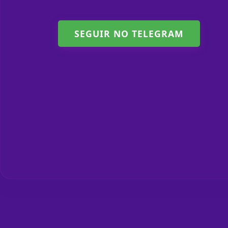
SEGUIR NO TELEGRAM