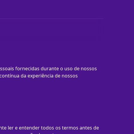
essoais fornecidas durante o uso de nossos
 contínua da experiência de nossos
te ler e entender todos os termos antes de