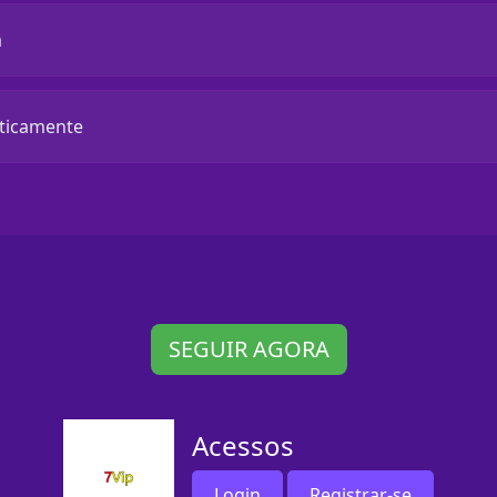
a
aticamente
SEGUIR AGORA
Acessos
Login
Registrar-se