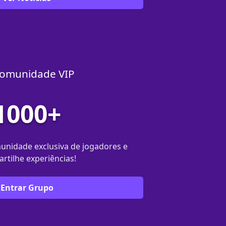
Comunidade VIP
1000+
unidade exclusiva de jogadores e
rtilhe experiências!
Entrar Grupo