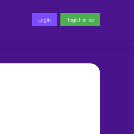
Login
Registrar-se