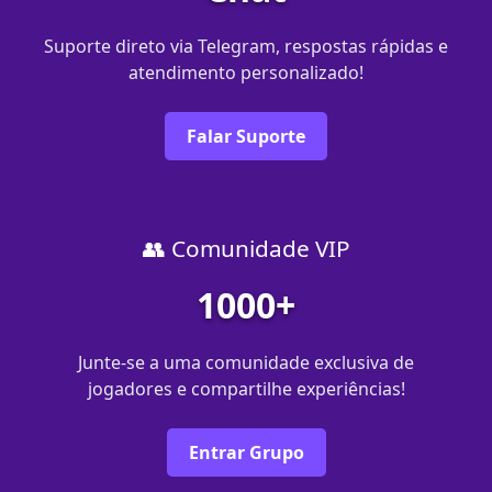
Suporte direto via Telegram, respostas rápidas e
atendimento personalizado!
Falar Suporte
👥 Comunidade VIP
1000+
Junte-se a uma comunidade exclusiva de
jogadores e compartilhe experiências!
Entrar Grupo