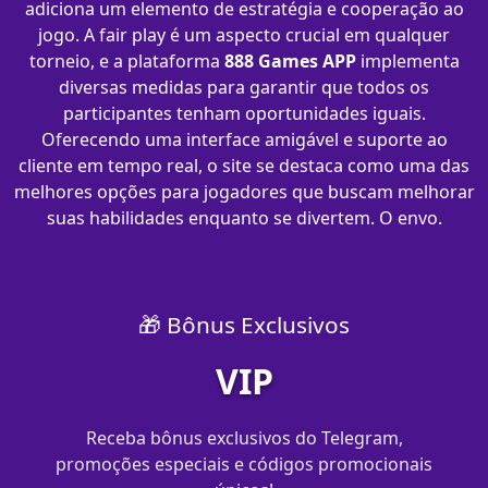
adiciona um elemento de estratégia e cooperação ao
jogo. A fair play é um aspecto crucial em qualquer
torneio, e a plataforma
888 Games APP
implementa
diversas medidas para garantir que todos os
participantes tenham oportunidades iguais.
Oferecendo uma interface amigável e suporte ao
cliente em tempo real, o site se destaca como uma das
melhores opções para jogadores que buscam melhorar
suas habilidades enquanto se divertem. O envo.
🎁 Bônus Exclusivos
VIP
Receba bônus exclusivos do Telegram,
promoções especiais e códigos promocionais