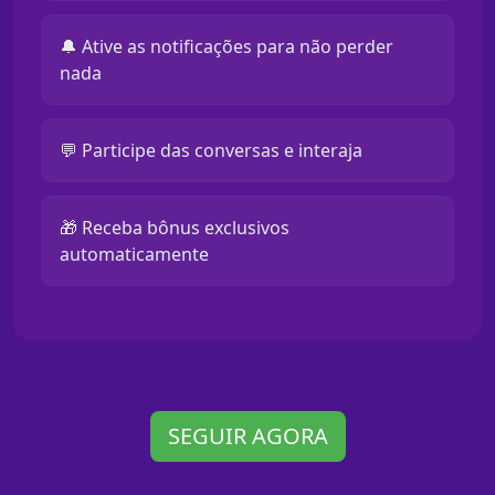
🔔 Ative as notificações para não perder
nada
💬 Participe das conversas e interaja
🎁 Receba bônus exclusivos
automaticamente
SEGUIR AGORA