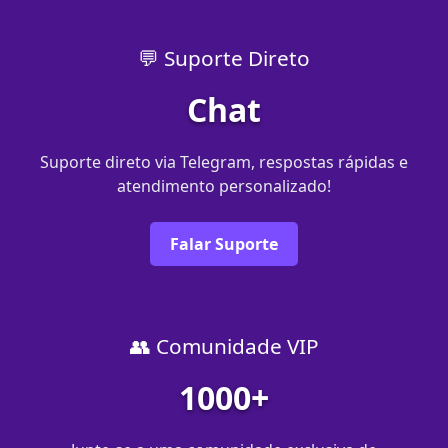
💬 Suporte Direto
Chat
Suporte direto via Telegram, respostas rápidas e
atendimento personalizado!
Falar Suporte
👥 Comunidade VIP
1000+