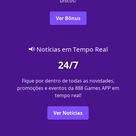
únicos!
Ver Bônus
📢 Notícias em Tempo Real
24/7
Fique por dentro de todas as novidades,
promoções e eventos da 888 Games APP em
tempo real!
Ver Notícias