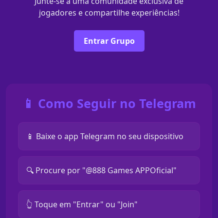
Junte-se a uma comunidade exclusiva de
jogadores e compartilhe experiências!
Entrar Grupo
📱 Como Seguir no Telegram
📱 Baixe o app Telegram no seu dispositivo
🔍 Procure por "@888 Games APPOficial"
👆 Toque em "Entrar" ou "Join"