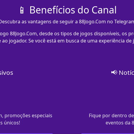
📱 Benefícios do Canal
Descubra as vantagens de seguir a 88Jogo.Com no Telegra
jogo 88Jogo.Com, desde os tipos de jogos disponíveis, os 
 ao jogador. Se você está em busca de uma experiência de j
sivos
📢 Notí
m, promoções especiais
Fique por dentro d
s únicos!
eventos da 