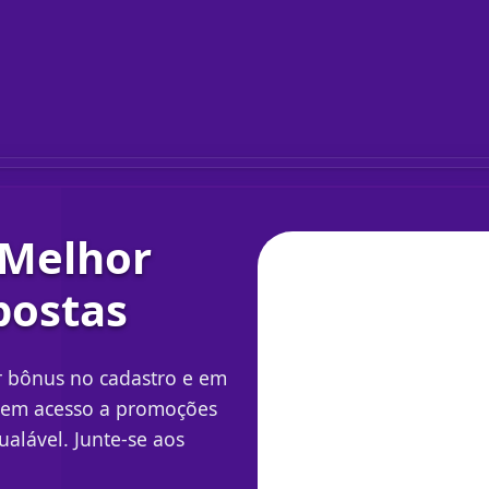
 Melhor
postas
r bônus no cadastro e em
 tem acesso a promoções
ualável. Junte-se aos