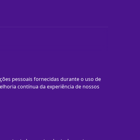
ções pessoais fornecidas durante o uso de
elhoria contínua da experiência de nossos