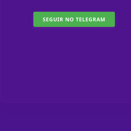
SEGUIR NO TELEGRAM