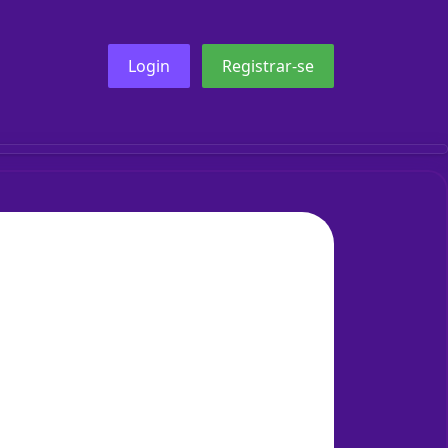
Login
Registrar-se