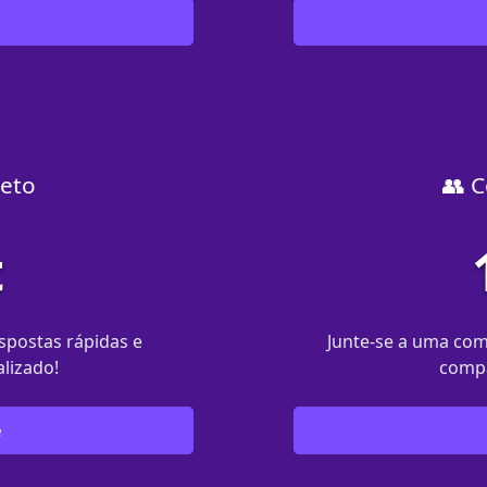
reto
👥 
t
espostas rápidas e
Junte-se a uma com
lizado!
compa
e