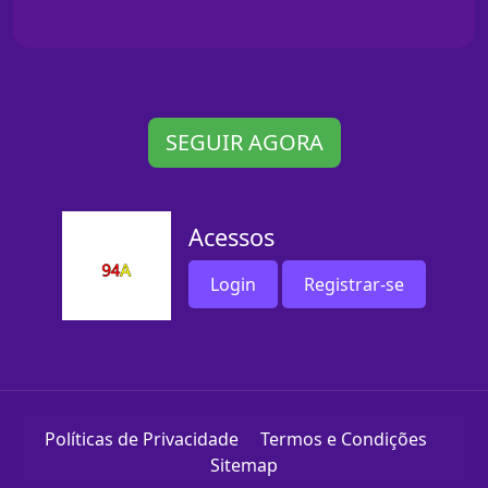
SEGUIR AGORA
Acessos
Login
Registrar-se
Políticas de Privacidade
Termos e Condições
Sitemap