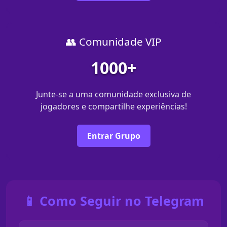
👥 Comunidade VIP
1000+
Junte-se a uma comunidade exclusiva de
jogadores e compartilhe experiências!
Entrar Grupo
📱 Como Seguir no Telegram