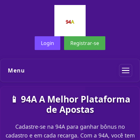
Login
Registrar-se
Menu
📱 94A A Melhor Plataforma
de Apostas
Cadastre-se na 94A para ganhar bônus no
cadastro e em cada recarga. Com a 94A, você tem