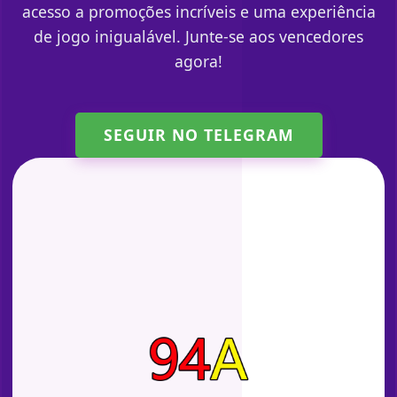
acesso a promoções incríveis e uma experiência
de jogo inigualável. Junte-se aos vencedores
agora!
SEGUIR NO TELEGRAM