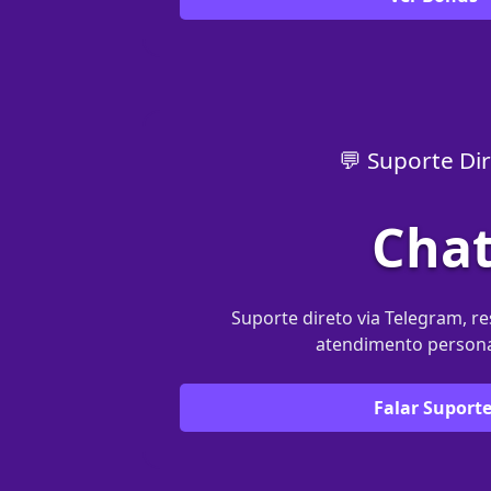
💬 Suporte Di
Cha
Suporte direto via Telegram, r
atendimento persona
Falar Suport