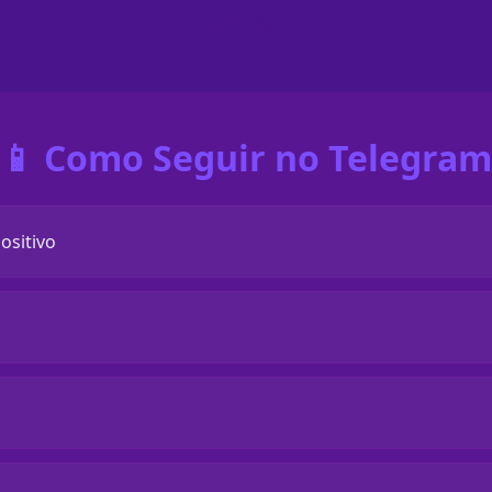
📱 Como Seguir no Telegram
ositivo