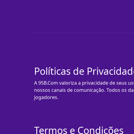
Políticas de Privacida
A 95B.Com valoriza a privacidade de seus u
nossos canais de comunicação. Todos os dad
jogadores.
Termos e Condições