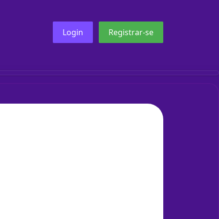
Login
Registrar-se