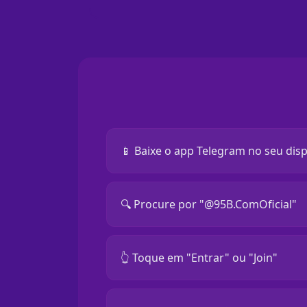
📱 Baixe o app Telegram no seu disp
🔍 Procure por "@95B.ComOficial"
👆 Toque em "Entrar" ou "Join"