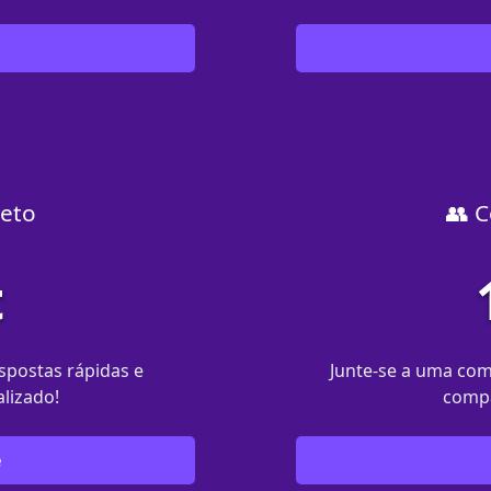
reto
👥 
t
espostas rápidas e
Junte-se a uma com
lizado!
compa
e