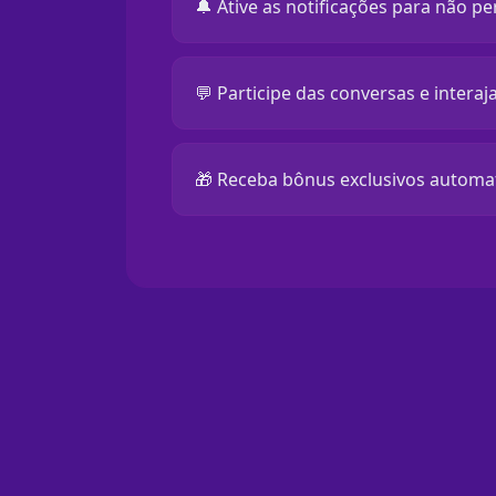
🔔 Ative as notificações para não p
💬 Participe das conversas e interaj
🎁 Receba bônus exclusivos autom