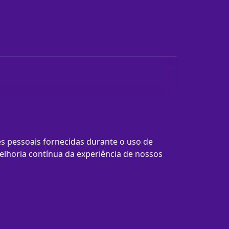
s pessoais fornecidas durante o uso de
elhoria contínua da experiência de nossos