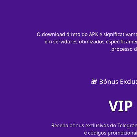
O download direto do APK é significativam
em servidores otimizados especificament
processo d
🎁 Bônus Exclu
VIP
Receba bônus exclusivos do Telegra
e códigos promocionai