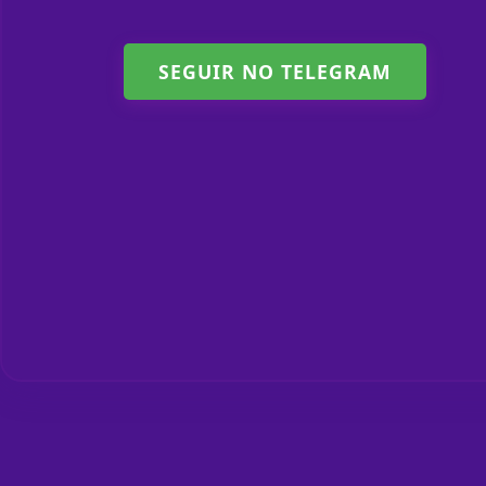
SEGUIR NO TELEGRAM