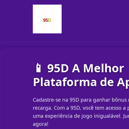
📱 95D A Melhor
Plataforma de A
Cadastre-se na 95D para ganhar bônus 
recarga. Com a 95D, você tem acesso a 
uma experiência de jogo inigualável. J
agora!