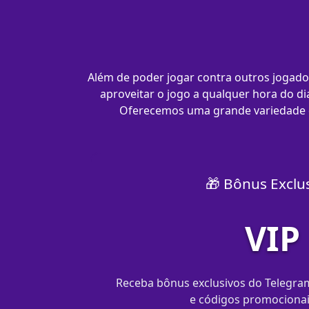
Além de poder jogar contra outros jogado
aproveitar o jogo a qualquer hora do di
Oferecemos uma grande variedade de
🎁 Bônus Exclu
VIP
Receba bônus exclusivos do Telegra
e códigos promocionai