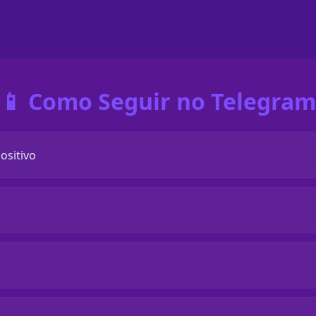
📱 Como Seguir no Telegram
ositivo