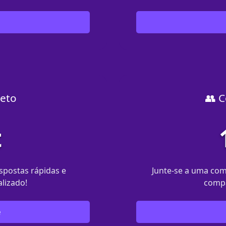
reto
👥 
t
espostas rápidas e
Junte-se a uma com
lizado!
compa
e