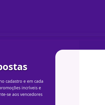
postas
no cadastro e em cada
promoções incríveis e
unte-se aos vencedores