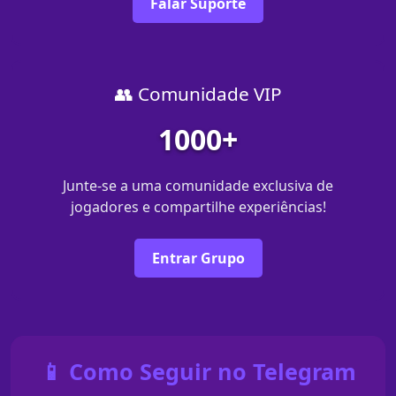
Falar Suporte
👥 Comunidade VIP
1000+
Junte-se a uma comunidade exclusiva de
jogadores e compartilhe experiências!
Entrar Grupo
📱 Como Seguir no Telegram