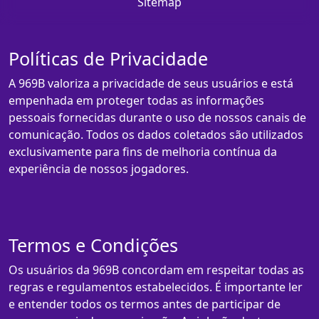
Sitemap
Políticas de Privacidade
A 969B valoriza a privacidade de seus usuários e está
empenhada em proteger todas as informações
pessoais fornecidas durante o uso de nossos canais de
comunicação. Todos os dados coletados são utilizados
exclusivamente para fins de melhoria contínua da
experiência de nossos jogadores.
Termos e Condições
Os usuários da 969B concordam em respeitar todas as
regras e regulamentos estabelecidos. É importante ler
e entender todos os termos antes de participar de