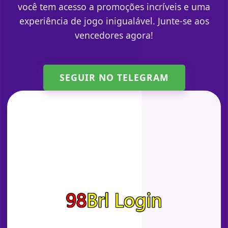
você tem acesso a promoções incríveis e uma
experiência de jogo inigualável. Junte-se aos
vencedores agora!
SEGUIR NO TELEGRAM