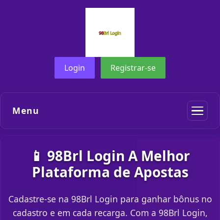
Login
Registrar-se
Menu
📱 98Brl Login A Melhor
Plataforma de Apostas
Cadastre-se na 98Brl Login para ganhar bônus no
cadastro e em cada recarga. Com a 98Brl Login,