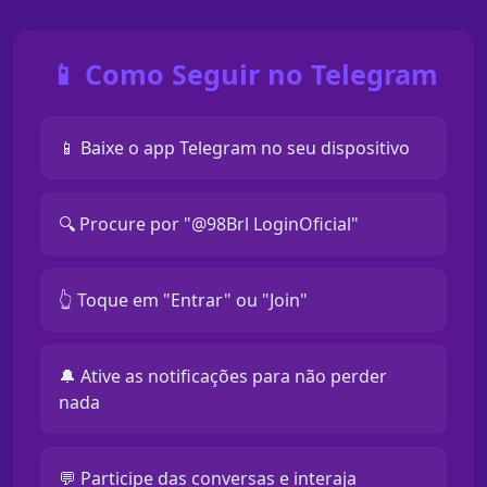
📱 Como Seguir no Telegram
📱 Baixe o app Telegram no seu dispositivo
🔍 Procure por "@98Brl LoginOficial"
👆 Toque em "Entrar" ou "Join"
🔔 Ative as notificações para não perder
nada
💬 Participe das conversas e interaja