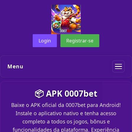
Login
Registrar-se
Menu
📦 APK 0007bet
Baixe o APK oficial da 0007bet para Android!
Instale o aplicativo nativo e tenha acesso
completo a todos os jogos, bônus e
funcionalidades da plataforma. Experiência