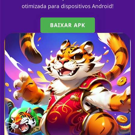
otimizada para dispositivos Android!
BAIXAR APK