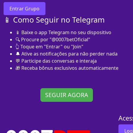
Entrar Grupo
📱 Como Seguir no Telegram
📱 Baixe o app Telegram no seu dispositivo
🔍 Procure por "@0007betOficial"
👆 Toque em "Entrar" ou "Join"
🔔 Ative as notificações para não perder nada
💬 Participe das conversas e interaja
🎁 Receba bônus exclusivos automaticamente
SEGUIR AGORA
Aces
Log